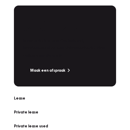
Plan een
Werkplaatsafspraak
Is uw auto toe aan Onderhoud,
Bandenwissel of een Vakantiecheck? Plan
online een afspraak!
Maak een afspraak
Lease
Private lease
Private lease used