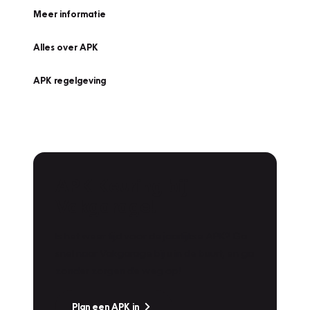
Meer informatie
Alles over APK
APK regelgeving
APK Keuring bij
Vakgarage!
Is het weer tijd voor de jaarlijkse APK? Ga
snel naar Vakgarage bij u in de buurt, en ga
zonder zorgen de weg op!
Plan een APK in