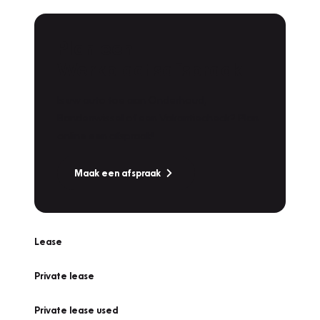
Plan een
Werkplaatsafspraak
Is uw auto toe aan Onderhoud,
Bandenwissel of een Vakantiecheck? Plan
online een afspraak!
Maak een afspraak
Lease
Private lease
Private lease used