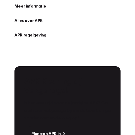
Meer informatie
Alles over APK
APK regelgeving
APK Keuring bij
Vakgarage!
Is het weer tijd voor de jaarlijkse APK? Ga
snel naar Vakgarage bij u in de buurt, en ga
zonder zorgen de weg op!
Plan een APK in