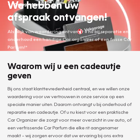
We hebben uw
Garageafspraak
afspraak ontvangen!
Als blijk van waardering ontvangt u nu bij reparatie en
onderhoud een handige Car organizer of een frisse Car
Parfum!*
Waarom wij u een cadeautje
geven
Bij ons staat klanttevredenheid centraal, en we willen onze
waardering voor uw vertrouwen in onze service op een
speciale manier uiten. Daarom ontvangt u bij onderhoud of
reparatie een cadeautje. Of u nu kiest voor een praktische
Car Organizer die zorgt voor meer overzicht in uw auto, of
een verfrissende Car Parfum die elke rit aangenamer
maakt – wij zorgen ervoor dat uw ervaring bij ons extra