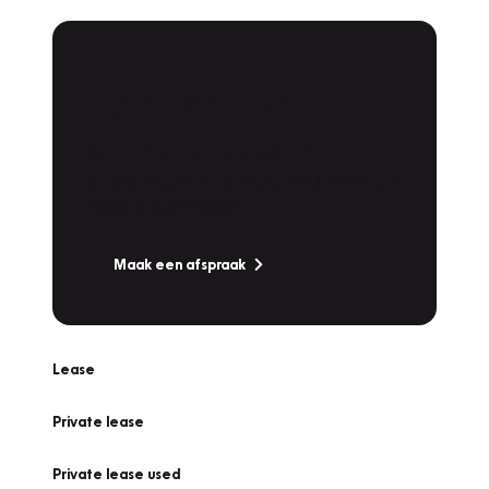
Plan een
Werkplaatsafspraak
Is uw auto toe aan Onderhoud,
Bandenwissel of een Vakantiecheck? Plan
online een afspraak!
Maak een afspraak
Lease
Private lease
Private lease used