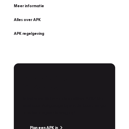
Meer informatie
Alles over APK
APK regelgeving
APK Keuring bij
Vakgarage!
Is het weer tijd voor de jaarlijkse APK? Ga
snel naar Vakgarage bij u in de buurt, en ga
zonder zorgen de weg op!
Plan een APK in