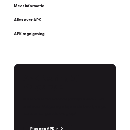
Meer informatie
Alles over APK
APK regelgeving
APK Keuring bij
Vakgarage!
Is het weer tijd voor de jaarlijkse APK? Ga
snel naar Vakgarage bij u in de buurt, en ga
zonder zorgen de weg op!
Plan een APK in