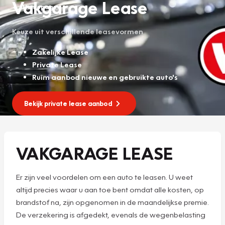
Vakgarage Lease
Homepage
Keuze uit verschillende leasevormen
Zakelijke Lease
Private Lease
Ruim aanbod nieuwe en gebruikte auto's
Bekijk private lease aanbod
VAKGARAGE LEASE
Er zijn veel voordelen om een auto te leasen. U weet
altijd precies waar u aan toe bent omdat alle kosten, op
brandstof na, zijn opgenomen in de maandelijkse premie.
De verzekering is afgedekt, evenals de wegenbelasting