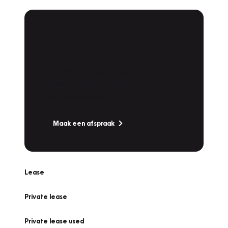
Plan een
Werkplaatsafspraak
Is uw auto toe aan Onderhoud,
Bandenwissel of een Vakantiecheck? Plan
online een afspraak!
Maak een afspraak
Lease
Private lease
Private lease used