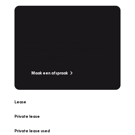
Plan een
Werkplaatsafspraak
Is uw auto toe aan Onderhoud,
Bandenwissel of een Vakantiecheck? Plan
online een afspraak!
Maak een afspraak
Lease
Private lease
Private lease used