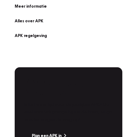
Meer informatie
Alles over APK
APK regelgeving
APK Keuring bij
Vakgarage!
Is het weer tijd voor de jaarlijkse APK? Ga
snel naar Vakgarage bij u in de buurt, en ga
zonder zorgen de weg op!
Plan een APK in