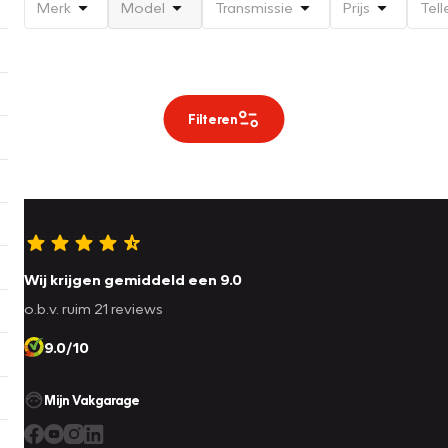
Merk
Model
Transmissie
Prijs
Tell
Filteren
Wij krijgen gemiddeld een 9.0
o.b.v. ruim 21 reviews
9.0/10
Mijn Vakgarage