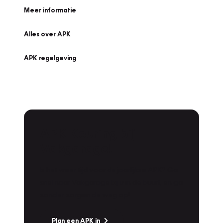
Meer informatie
Alles over APK
APK regelgeving
APK Keuring bij
Vakgarage!
Is het weer tijd voor de jaarlijkse APK? Ga
snel naar Vakgarage bij u in de buurt, en ga
zonder zorgen de weg op!
Plan een APK in