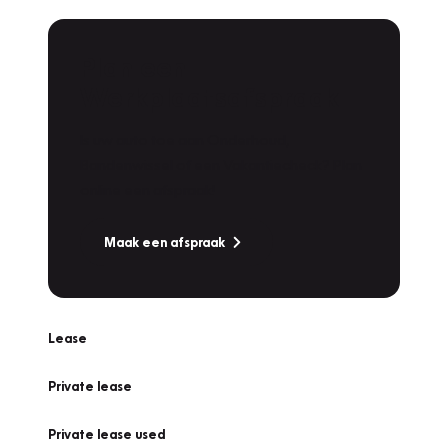
Plan een
Werkplaatsafspraak
Is uw auto toe aan Onderhoud,
Bandenwissel of een Vakantiecheck? Plan
online een afspraak!
Maak een afspraak
Lease
Private lease
Private lease used