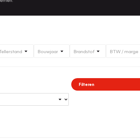
Tellerstand
Bouwjaar
Brandstof
BTW / marge
Filteren