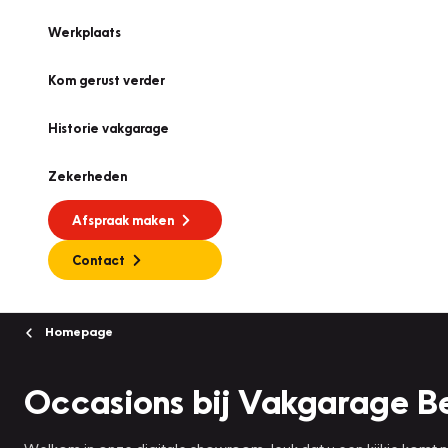
Werkplaats
Kom gerust verder
Historie vakgarage
Zekerheden
Afspraak maken
Contact
Homepage
Occasions bij Vakgarage B
Welkom in onze digitale showroom, leuk dat u een kijkje komt