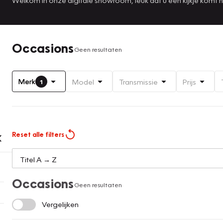
Occasions
Geen resultaten
Merk
Model
Transmissie
Prijs
1
Reset alle filters
Occasions
Geen resultaten
Vergelijken