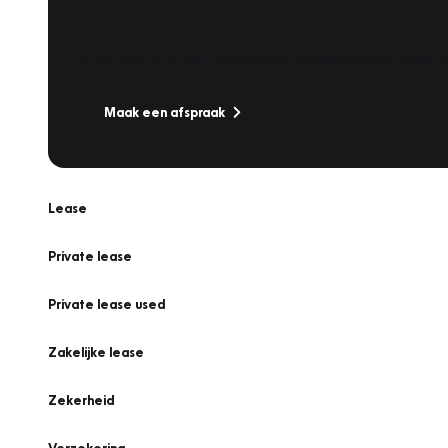
Werkplaatsafspraak
Is uw auto toe aan Onderhoud, Bandenwissel of een Va
Maak een afspraak
Lease
Private lease
Private lease used
Zakelijke lease
Zekerheid