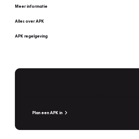
Meer informatie
Alles over APK
APK regelgeving
APK Keuring bij Vakgarage!
Is het weer tijd voor de jaarlijkse APK? Ga snel naar V
Plan een APK in