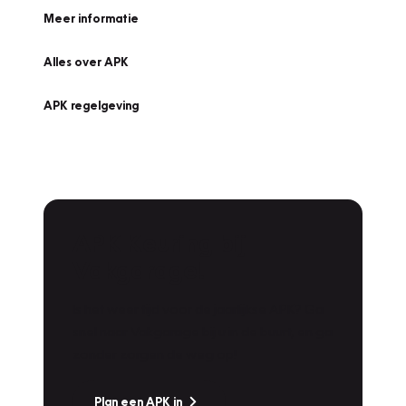
Meer informatie
Alles over APK
APK regelgeving
APK Keuring bij
Vakgarage!
Is het weer tijd voor de jaarlijkse APK? Ga
snel naar Vakgarage bij u in de buurt, en ga
zonder zorgen de weg op!
Plan een APK in