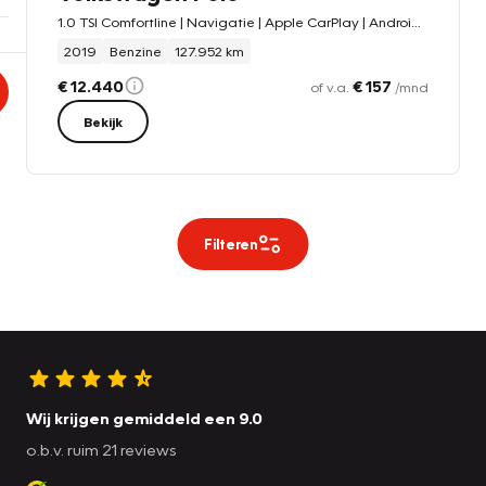
1.0 TSI Comfortline | Navigatie | Apple CarPlay | Android Auto | Adaptive Cruise Control | Airco
2019
Benzine
127.952 km
€ 12.440
€ 157
of v.a.
/mnd
Bekijk
Filteren
Wij krijgen gemiddeld een 9.0
o.b.v. ruim 21 reviews