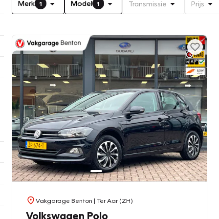
Merk
Model
Transmissie
Prijs
1
1
Vakgarage Benton
| Ter Aar (ZH)
Volkswagen Polo