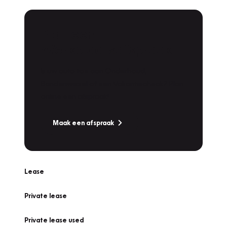
Plan een
Werkplaatsafspraak
Is uw auto toe aan Onderhoud,
Bandenwissel of een Vakantiecheck? Plan
online een afspraak!
Maak een afspraak
Lease
Private lease
Private lease used