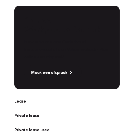
Plan een
Werkplaatsafspraak
Is uw auto toe aan Onderhoud,
Bandenwissel of een Vakantiecheck? Plan
online een afspraak!
Maak een afspraak
Lease
Private lease
Private lease used