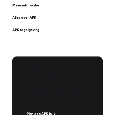
Meer informatie
Alles over APK
APK regelgeving
APK Keuring bij
Vakgarage!
Is het weer tijd voor de jaarlijkse APK? Ga
snel naar Vakgarage bij u in de buurt, en ga
zonder zorgen de weg op!
Plan een APK in