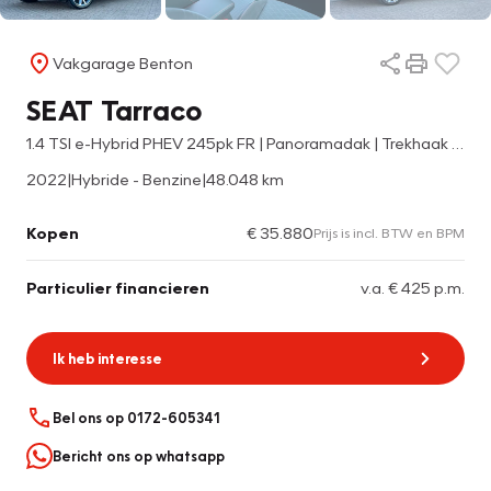
Vakgarage Benton
SEAT Tarraco
1.4 TSI e-Hybrid PHEV 245pk FR | Panoramadak | Trekhaak | Camera | Stoelverwarming V+A | LMV Supreme 20 inch
2022
|
Hybride - Benzine
|
48.048 km
Kopen
€ 35.880
Prijs is incl. BTW en BPM
Particulier financieren
v.a. € 425 p.m.
Ik heb interesse
Bel ons op 0172-605341
Bericht ons op whatsapp