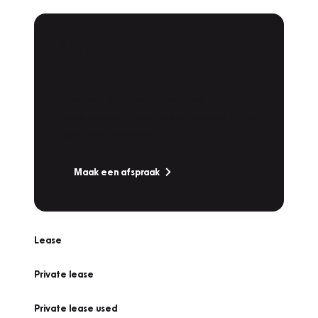
Plan een
Werkplaatsafspraak
Is uw auto toe aan Onderhoud,
Bandenwissel of een Vakantiecheck? Plan
online een afspraak!
Maak een afspraak
Lease
Private lease
Private lease used