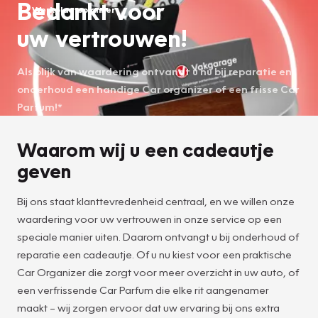
Bedankt voor
Werkplaatsplanner
uw vertrouwen!
Als blijk van waardering ontvangt u nu bij reparatie en
onderhoud een handige Car organizer of een frisse Car
Parfum!*
Waarom wij u een cadeautje
geven
Bij ons staat klanttevredenheid centraal, en we willen onze
waardering voor uw vertrouwen in onze service op een
speciale manier uiten. Daarom ontvangt u bij onderhoud of
reparatie een cadeautje. Of u nu kiest voor een praktische
Car Organizer die zorgt voor meer overzicht in uw auto, of
een verfrissende Car Parfum die elke rit aangenamer
maakt – wij zorgen ervoor dat uw ervaring bij ons extra