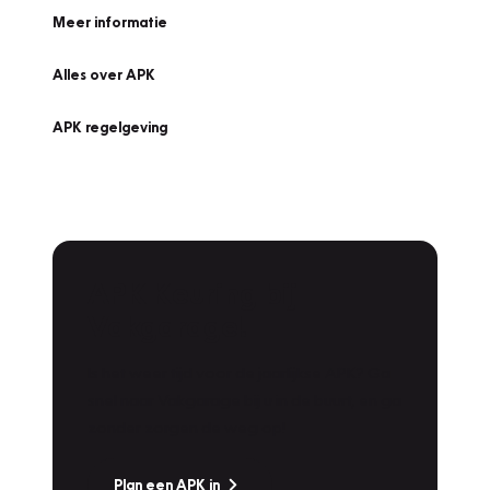
Meer informatie
Alles over APK
APK regelgeving
APK Keuring bij
Vakgarage!
Is het weer tijd voor de jaarlijkse APK? Ga
snel naar Vakgarage bij u in de buurt, en ga
zonder zorgen de weg op!
Plan een APK in