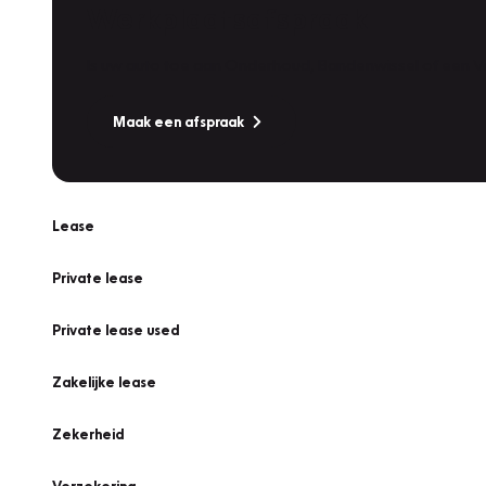
Werkplaatsafspraak
Is uw auto toe aan Onderhoud, Bandenwissel of een Va
Maak een afspraak
Lease
Private lease
Private lease used
Zakelijke lease
Zekerheid