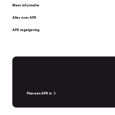
Meer informatie
Alles over APK
APK regelgeving
APK Keuring bij Vakgarage!
Is het weer tijd voor de jaarlijkse APK? Ga snel naar V
Plan een APK in